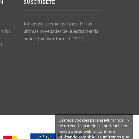
N
SUSCRÍBETE
Introduce tu email para recibir las
rales
últimas novedades de nuestra tienda
online. [mc4wp_form id="21"]
es
Usamos cookies para asegurarnos
×
de ofrecerle la mejor experiencia en
nuestro sitio web. Si continúa
utilizando este sitio, asumiremos que