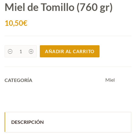
Miel de Tomillo (760 gr)
10,50
€
AÑADIR AL CARRITO
Miel
de
Tomillo
(760
gr)
quantity
Miel
CATEGORÍA
DESCRIPCIÓN